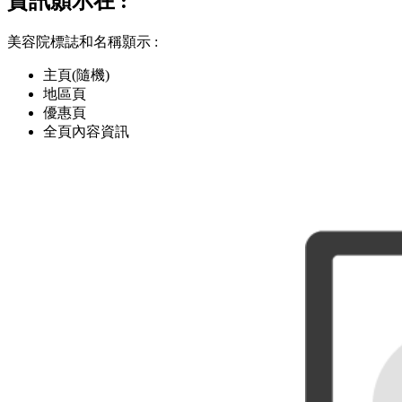
資訊顥示在 :
美容院標誌和名稱顥示 :
主頁(隨機)
地區頁
優惠頁
全頁內容資訊